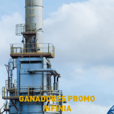
GANADORES PROMO
INFINIA